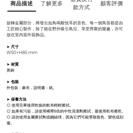
商品描述
了解更多
顧客評價
款方式
旋轉金屬部分，將發出如鳥鳴般悅耳的音色。每一個鳥笛都是由
工匠精心製作，除了能在野外吸引鳥兒、享受齊聚的樂趣，亦可
放在室內當作裝飾品。
➤
尺寸
W50×H85 mm
➤
材質
黃銅
➤
包裝
外包裝：麻布，說明書：紙。
➤
保養方法
◎ 使用完畢後用乾燥的軟布輕輕擦拭。
◎ 如果有污垢，請使用稀釋5倍的中性清潔劑擦拭，最後用乾布擦乾。
◎ 請勿使用金屬擦拭劑或鋼絲球，因為它們可能導致脫色、變色或刮
傷。