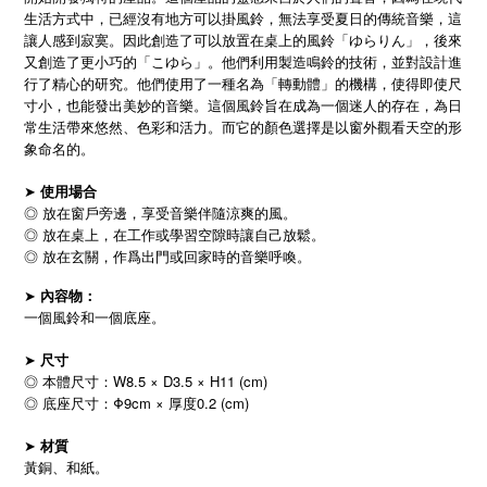
生活方式中，已經沒有地方可以掛風鈴，無法享受夏日的傳統音樂，這
讓人感到寂寞。因此創造了可以放置在桌上的風鈴「ゆらりん」，後來
又創造了更小巧的「こゆら」。他們利用製造鳴鈴的技術，並對設計進
行了精心的研究。他們使用了一種名為「轉動體」的機構，使得即使尺
寸小，也能發出美妙的音樂。這個風鈴旨在成為一個迷人的存在，為日
常生活帶來悠然、色彩和活力。而它的顏色選擇是以窗外觀看天空的形
象命名的。
➤
使用場合
◎ 放在窗戶旁邊，享受音樂伴隨涼爽的風。
◎ 放在桌上，在工作或學習空隙時讓自己放鬆。
◎ 放在玄關，作爲出門或回家時的音樂呼喚。
➤
內容物：
一個風鈴和一個底座。
➤
尺寸
◎ 本體尺寸：W8.5 × D3.5 × H11 (cm)
◎ 底座尺寸：Φ9cm × 厚度0.2 (cm)
➤
材質
黃銅、和紙。