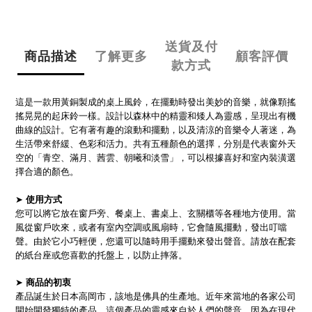
送貨及付
商品描述
了解更多
顧客評價
款方式
這是一款用黃銅製成的桌上風鈴，在擺動時發出美妙的音樂，就像顆搖
搖晃晃的起床鈴一樣。設計以森林中的精靈和矮人為靈感，呈現出有機
曲線的設計。
它有著有趣的滾動和擺動，以及清涼的音樂令人著迷，為
生活帶來舒緩、色彩和活力。共有五種顏色的選擇，分別是代表窗外天
空的「青空、滿月、茜雲、朝曦和淡雪」，可以根據喜好和室內裝潢選
擇合適的顏色。
➤
使用方式
您可以將它放在窗戶旁、餐桌上、書桌上、玄關櫃等各種地方使用。當
風從窗戶吹來，或者有室內空調或風扇時，它會隨風擺動，發出叮噹
聲。由於它小巧輕便，您還可以隨時用手擺動來發出聲音。請放在配套
的紙台座或您喜歡的托盤上，以防止摔落。
➤
商品的初衷
產品誕生於日本高岡市，該地是佛具的生產地。近年來當地的各家公司
開始開發獨特的產品。這個產品的靈感來自於人們的聲音，因為在現代