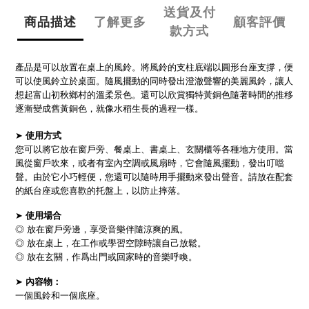
送貨及付
商品描述
了解更多
顧客評價
款方式
產品是可以放置在桌上的風鈴。將風鈴的支柱底端以圓形台座支撐，便
可以使風鈴立於桌面。隨風擺動的同時發出澄澈聲響的美麗風鈴，讓人
想起富山初秋鄉村的溫柔景色。還可以欣賞獨特黃銅色隨著時間的推移
逐漸變成舊黃銅色，就像水稻生長的過程一樣。
➤
使用方式
您可以將它放在窗戶旁、餐桌上、書桌上、玄關櫃等各種地方使用。當
風從窗戶吹來，或者有室內空調或風扇時，它會隨風擺動，發出叮噹
聲。由於它小巧輕便，您還可以隨時用手擺動來發出聲音。請放在配套
的紙台座或您喜歡的托盤上，以防止摔落。
➤
使用場合
◎ 放在窗戶旁邊，享受音樂伴隨涼爽的風。
◎ 放在桌上，在工作或學習空隙時讓自己放鬆。
◎ 放在玄關，作爲出門或回家時的音樂呼喚。
➤
內容物：
一個風鈴和一個底座。