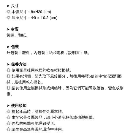
➤
尺寸
◎ 本體尺寸：8×H20 (cm)
◎ 底座尺寸：Φ9 × T0.2 (cm)
➤
材質
黃銅、和紙。
➤
包裝
外包裝：塑料，內包裝：紙和泡棉，說明書：紙。
➤
保養方法
◎ 使用完畢後用乾燥的軟布輕輕擦拭。
◎ 如果有污垢，請先取下風鈴部分，然後用稀釋5倍的中性清潔劑擦
拭，最後用乾布擦乾。
◎ 請勿使用金屬擦拭劑或鋼絲球，因為它們可能導致脫色、變色或刮
傷。
➤
使用須知
◎ 提起產品時，請握住金屬本體。
◎ 由於它是金屬製品，請小心避免摔落或強烈衝擊。
◎ 強烈的衝擊可能導致變形。
◎ 請勿在高溫多濕的環境中使用。