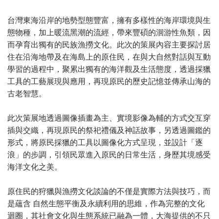
台灣東海沿岸的地勢型態豐富，擁有多樣性的海岸環境與生
態物種，加上暖流黑潮的流經，帶來豐碩的洄游性魚類，因
而孕育出獨有的民族漁撈文化。此次的策展內容主要探討居
住在沿海地帶及在海島上的原住民，在與大自然對話與互動
學習的過程中，聚累出獨有的海洋觀及生活態度，透過採獵
工具的工藝展現與應用，再現原民的歷史記憶並傳承山海的
古老智慧。
此次策展地透過圖像插畫為主、實境影像為輔的方式交互穿
插與交織，再現原民的祭祀禮儀及神話故事，另透過圖鑑的
形式，將原民採獵的工具以圖像化方式呈現，並設計「逐
浪」的步調，引領民眾進入原民的日常生活，身歷其境感受
海洋文化之美。
原住民的狩獵與漁撈文化談論的不僅是實際方法與技巧，而
是蘊含 自然生態平衡及永續利用的思維，作為完整的文化
迴圈，其社會文化與生態系統已融為一體，大海提供的不只