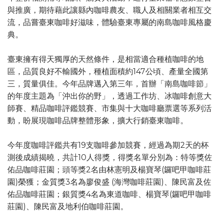
與推廣，期待藉此讓縣內咖啡農友、職人及相關業者相互交
流，品嘗臺東咖啡好滋味，體驗臺東專屬的南島咖啡風格慶
典。
臺東擁有得天獨厚的天然條件，是相當適合種植咖啡的地
區，品質良好不輸國外，種植面積約147公頃、產量全國第
三，質量俱佳。今年品牌邁入第三年，首辦「南島咖啡節」
的年度主題為「沖出你的野」，透過工作坊、冰咖啡創意大
師賽、精品咖啡評鑑競賽、市集與十大咖啡廳票選等系列活
動，盼展現咖啡品牌整體形象，擴大行銷臺東咖啡。
今年度咖啡評鑑共有19支咖啡參加競賽，經過為期2天的杯
測後成績揭曉，共計10人得獎，得獎名單分別為：特等獎佐
佑品咖啡莊園；頭等獎2名由林憲明及楊寶琴(鑼吧甲咖啡莊
園)榮獲；金質獎3名為廖俊盛 (海灣咖啡莊園)、陳民富及佐
佑品咖啡莊園；銀質獎4名為東道咖啡、楊寶琴(鑼吧甲咖啡
莊園)、陳民富及地利伯咖啡莊園。