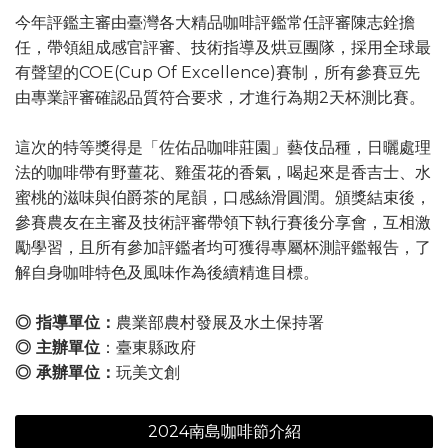
今年評鑑主審由臺灣各大精品咖啡評鑑常任評審陳志銓擔
任，帶領組成感官評審、技術指導及烘豆團隊，採用全球最
有聲望的COE(Cup Of Excellence)賽制，所有參賽豆先
由專業評審確認品質符合要求，才進行為期2天杯測比賽。
這次的特等獎得是「佐佑品咖啡莊園」藝伎品種，日曬處理
法的咖啡帶有野薑花、雞蛋花的香氣，喝起來是香吉士、水
蜜桃的滋味與伯爵茶的尾韻，口感絲滑圓潤。頒獎結束後，
參賽農友在主審及技術評審帶領下執行賽後分享會，互相激
勵學習，且所有參加評鑑者均可獲得專屬杯測評鑑報告，了
解自身咖啡特色及風味作為後續精進目標。
◎ 指導單位：
農業部農村發展及水土保持署
◎ 主辦單位
：臺東縣政府
◎ 承辦單位：
玩美文創
2024南島咖啡節介紹