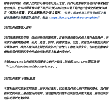
律要求的限制。在授予訪問許可權或進行更正之前，我們可能會採取合理的步驟來驗證
您的身份。您可以通過發送電子郵件至{插入商店的CS電子郵件][注意我們的數據保護
來請求查看，更改或刪除您的個人資料
官「
。
 [注意：添加您所在司法管轄區的數
據保護機構的聯繫資訊或商店。例如：
https://ico.org.uk/make-a-complaint/
]
我們如何保護個人資料
我們維護適當的管理，技術和物理保護措施，旨在保護您提供的個人資料免受意外，非
法或未經授權的破壞，丟失，更改，訪問，揭露或使用。但是，沒有任何系統是完美安
全零疑慮的，我們不能保證有關您的資訊在任何情況下都將保持安全，包括您的數據在
傳輸給我們期間的安全性或您行動裝置上數據的安全性。
隱私政策 
有關SHOPLINE如何保留和保護個人資料的資訊，請參閱 
SHOPLINE
（https://shopline.tw/about/privacy）。 
我們如何更新 本隱私政策 
本隱私政策可能會定期更新，恕不另行通知，以反映我們個人資料慣例的變化。我們將
在我們的商店上發佈醒目的通知，通知您我們的隱私政策的任何重大變更，並在政策頂
部註明最近更新時間。