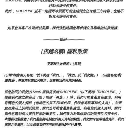
SHOPLINE 明確表示不對您基於本頁面的任何或所有內容採取或未採取的任何
行動承擔任何責任。
此外， SHOPLINE 並不一定認可本頁面可能連結到之任何第三方內容，也絕不
對其承擔任何責任。
如果您有客戶在歐洲或美國，我們強烈建議您尋求獨立且專業的法律建議。
--------------範例----------------
{店鋪名稱} 隱私政策
更新和生效日期： [日期]
}的
{公司/商號/個人名稱}（以下簡稱「我們」，「我們」或「我們的」），{店舖名稱
運營商
，尊重您對隱私的關注，並重視我們與您的關係。 
當您訪問由我們的 SaaS 服務提供者 SHOPLINE（以下簡稱「SHOPLINE」）
授權我們建立的商店（以下簡稱「商店」）時，我們可能會蒐集和處理、利用
有關您的個人資料（包括您的員工和/或代表、代理您處理事務的人員）。如果
您在商店上訪問或購買，我們也可能會蒐集和處理、利用您的個人資料。我們
充分意識到個人資料對您的重要性，我們致力於確保商店的完整性和安全性。
本隱私政策描述了我們蒐集的有關您的個人資料的類型，我們如何使用這些資訊，我們
的
選擇。
與誰共享資訊，以及您就我們使用這些資訊
可行