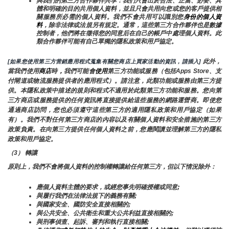
與我們的第三方合作夥伴共享：我們只會出於合法、正當、必要、具
體和明確的目的共用個人資料，並且只會共用向您或您的客戶提供相
關服務所必需的個人資料。我們不會共用可以識別您
身份的個人資
料
，除非法律或法規另有規定。通常，這些第三方合作夥伴也是數據
控制者，他們將在徵得您的同意后在自己的帳戶中處理個人資料。此
類合作夥伴可能有自己單獨的隱私政策和用戶協定。
 此外，
[如果您使用第三方营銷應用程式蒐集有關您商店上買家活動的資訊，請插入]
當我們使用
商店
時
，
我們可能會
使用
第三方功能或服務（包括Apps Store、支
付閘道或物流服務提供者的應用程式）。請注意，此類功能或服務由第三方提
供。本隱私政策中描述的規則和程式不適用於此類第三方功能和服務。您向第
三方商店或服務提供的任何資訊將直接提供給這些服務的網路運營商。即使您
通過商店訪問，您也必須遵守這些第三方的適用隱私政策和用戶協定（如果
有）。我們不對任何第三方商店的內容以及有關個人資料和安全措施的第三方
政策負責。在向第三方提供任何個人資料之前，您應閱讀並理解第三方的隱私
政策和用戶協定。
（3） 轉讓
原則上，我們不會將個人資料的控制權轉讓給任何第三方，但以下情況除外：
應個人資料主體的要求，或經您事先明確授權或同意;
與履行我們在法律法規下的義務有關;
與國家安全、國防安全直接相關的;
與公共安全、公共衛生和重大公共利益直接相關的;
與刑事偵查、起訴、審判和執行直接相關;