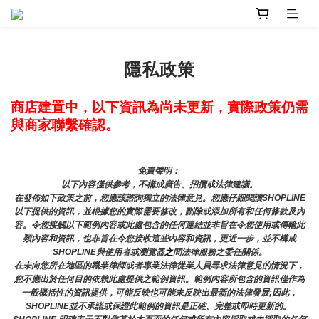
隱私政策
商店建置中，以下資訊為尚未更新，實際政策仍需
與商家聯繫確認。
免責聲明： 
以下內容僅供參考，不構成廣告、招攬或法律建議。
在發佈如下政策之前，您應該諮詢獨立的法律意見。您應仔細閱讀SHOPLINE
以下提供的資訊，並根據您的實際需要修改，刪除或添加所有和任何條款及內
容。令您接觸以下範例內容或此處包含的任何連結並非旨在令您使用或傳輸此
類內容和資訊，也非旨在令您接收這些內容和資訊，更近一步，並不構成
SHOPLINE與使用者或瀏覽器
之
間法律服務之委任關係。
在未向您所在地區的職業律師或者專業法律從業人員尋求法律意見的情況下，
您不應出於任何目的依賴此處提供之範例資訊。範例內容所包含的資訊僅作為
一般概括性的資訊提供，可能反映也可能未反映出最新的法律發展;因此，
SHOPLINE並不承諾或保證此範例的資訊是正確、完整或即時更新的。 