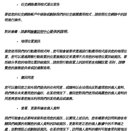
社交網路應用程式退出宣告
要從您的社交網路帳戶中移除或刪除我們的社交媒體應用程式，請按照社交網路中的說
明進行操作。
提供的說明
對於臉書：請參閱
臉書説明中心
。
地理位置資訊
當您使用我們的行動應用程式時，您可能會被要求透過該行動應用程式提供您的地理位
置。您可以通過調整行動裝置的位置服務設定來選擇不共用您的地理位置詳細資訊。要
拒絕分享您的地理位置詳細資訊，請按照行動裝置上的說明更改相關設置;否則，請聯
繫您的服務提供者或設備製造商。
撤回同意
您可以撤回您之前向我們提供的任何同意，或隨時以合法理由反對處理您的個人資料。
我們將在未來應用您的偏好。在某些情況下，撤回您對我們使用或揭露您的個人資料的
同意將意味著您無法利用我們的某些產品或服務。
查看、更新和修改個人資料
我們可能會在必要時保留和使用您的資訊，以實現上述目的。您有權要求訪問和接收有
關我們維護的有關您的個人資料的詳細資訊，更新和更正您的個人數據中的不準確之
處，並酌情阻止或刪除該資訊。在某些情況下，訪問個人資料的權利可能會受到當地法