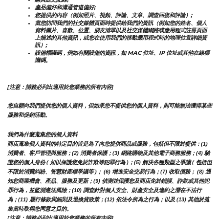
產品偏好和溝通管道偏好;
您提供的內容（例如照片、視頻、評論、文章、調查回復和評論）;
當您訪問我們的社交媒體頁面時提供給我們的資訊（例如您的姓名、個人
資料圖片、喜歡、位置、朋友清單以及社交媒體網路或應用程式註冊頁面
上描述的其他資訊，或您在使用我們的移動應用程式時的地理位置詳細資
訊）;
設備標識碼，例如有關設備的資訊，如 MAC 位址、IP 位址或其他在線標
識碼。
[注意：請務必列出適用於您業務的所有內容]
您自願向我們提供您的個人資料，但如果您不提供您的個人資料，則可能無法獲得某些
服務和促銷活動。
我們為什麼蒐集您的個人資料
商店蒐集個人資料的特定目的皆是為了向您提供商品或服務，包括但不限於提供：(1) 
消費者、客戶管理與服務；(2) 消費者保護；(3) 網路購物及其他電子商務服務；(4) 驗
證您的個人身份 ( 如以保護您免於詐欺等犯罪行為 )；(5) 解決各種類型之爭議 ( 包括但
不限於消費糾紛、智慧財產權爭議等 )； (6) 增進安全交易行為；(7) 收取債務； (8) 通
知您商業機會、產品、服務及更新；(9) 偵測並保護您及商店免於錯誤、詐欺或其他犯
罪行為，並監測遵法風險；(10) 調查針對個人安全、財產安全及違約之潛在不法行
為；(11) 履行條款與細則及退換貨政策；(12) 依法令所為之行為；以及 (13) 其他於蒐
集當時取得您同意之目的。
[注意：請務必列出適用於您業務的所有內容]