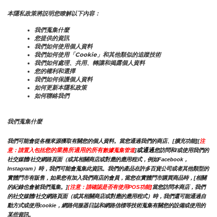
本隱私政策將説明您瞭解以下內容：
我們蒐集什麼
您提供的資訊
我們如何使用個人資料
我們如何使用「Cookie」和其他類似的追蹤技術
我們如何處理、共用、轉讓和揭露個人資料
您的權利和選擇
我們如何保護個人資料
如何更新本隱私政策
如何聯絡我們
我們蒐集什麼
我們可能會從各種來源獲取有關您的個人資料。當您通過我們的商店、[擴充功能][
注
您的業務所適用的所有
或通過
意：請置入包括
數據蒐集管道
]
您訪問和/或使用我們的
社交媒體/社交網路頁面（或其相關商店或對應的應用程式，例如Facebook，
Instagram）時，我們可能會蒐集此資訊。我們的產品在許多百貨公司或者其他類型的
實體門市有販售，如果您有加入我們商店的會員，當您在實體門市購買商品時，[相關
的紀錄也會被我們蒐集。]
[注意：請確認是否有使用POS功能]
當您訪問本商店，我們
的社交媒體/社交網路頁面（或其相關商店或對應的應用程式）時，我們還可能通過自
動方式或使用cookie，網路伺服器日誌和網路信標等技術蒐集有關您的設備或使用的
某些資訊。