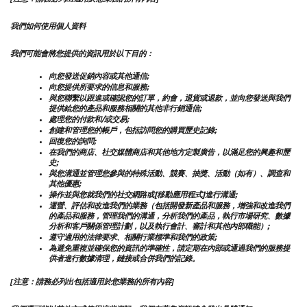
我們如何使用個人資料
我們可能會將您提供的資訊用於以下目的：
向您發送促銷內容或其他通信;
向您提供所要求的信息和服務;
與您聯繫以跟進或確認您的訂單，約會，退貨或退款，並向您發送與我們
提供給您的產品和服務相關的其他非行銷通信;
處理您的付款和/或交易;
創建和管理您的帳戶，包括訪問您的購買歷史記錄;
回復您的詢問;
在我們的商店、社交媒體商店和其他地方定製廣告，以滿足您的興趣和歷
史;
與您溝通並管理您參與的特殊活動、競賽、抽獎、活動（如有）、調查和
其他優惠;
操作並與您就我們的社交網路或[移動應用程式]進行溝通;
運營、評估和改進我們的業務（包括開發新產品和服務，增強和改進我們
的產品和服務，管理我們的溝通，分析我們的產品，執行市場研究、數據
分析和客戶關係管理計劃，以及執行會計、審計和其他內部職能）;
遵守適用的法律要求、相關行業標準和我們的政策;
為避免重複並確保您的資訊的準確性，請定期在內部或通過我們的服務提
供者進行數據清理，鏈接或合併我們的記錄。
[注意：請務必列出包括適用於您業務的所有內容]