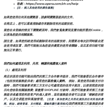
歌劇：https://www.opera.com/zh-cn/help
[注： 插入其他使用的廣告服務]
如果您使用任何其他瀏覽器，請參閱瀏覽器提供的文件。
在商店上，您可以通過清除緩存來刪除現有的追蹤技術。
當您在未登錄的情況下瀏覽網頁時，我們會蒐集實現流覽功能所需的Cookie，
以便為您提供相關服務。
請注意，如果您拒絕使用或刪除現有的追蹤技術，則需要在每次訪問時親自更
改使用者設置，我們可能無法為您提供優質的使用者體驗，並且某些功能可能
無法正常運行。
我們如何處理及利用、共用、轉讓和揭露個人資料
（1） 處理及利用
商店的某些功能可能由我們的第三方合作夥伴提供，我們可能會委託合作夥伴
（包括技術服務提供者）處理您的
某些個人資料
。 例如，當您使用自動支付功
能時，我們可能會要求第三方支付公司處理您的信用卡資訊，以便按照您的指
示向您收取相關服務費; 當
使用 
SHOPLINE 付款時，我們可能會要求第三方服
務提供者處理您和您客戶的個人資料，這些服務提供者可以促進「瞭解您的客
戶」以及交易監控和風險管理。 
 [注意：添加您與之共用此資訊的任何其他供應
我們將與第三方服務提供者
商。例如，銷售管道、支付閘道、運輸和履行應用程式]