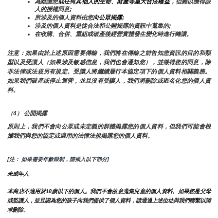
為維護您
或任何其他人的生命、財產等重大合法權益
，但難以獲得該
人的授權同意;
所涉及的個人資料由您
向公眾揭露
;
涉及的個人資料是從合法和公開揭露的資訊中蒐集的;
在收購、合併、重組或破產後經營實體發生變化時進行轉讓。
注意：如果由於上述原因需要傳輸，我們將在傳輸之前告知您資訊的目的和類
型以及受讓人（如果涉及敏感信息，我們也會通知您），並徵得您的同意，除
非法律或法規另有規定。受讓人將繼續履行本協定項下的個人資料相關義務。
如果我們破產或停止運營，並且沒有受讓人，我們將刪除或匿名化您的個人資
料。
（4） 公開揭露
原則上，我們不會向公眾或未定義的群體揭露您的個人資料，但我們可能會根
據我們與您的協定或適用的法律法規揭露您的個人資料。
[注： 如果需要年齡限制，請插入以下部分]
未成年人
本商店不適用於18歲以下的個人。我們不會故意蒐集兒童的個人資料。如果您是父母
或監護人，並且認為您的孩子向我們提供了個人資料，請通過上述位址與我們聯繫以請
求刪除。