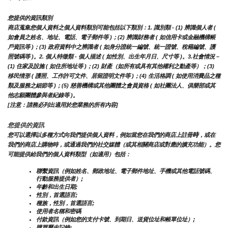
您提供的資訊類別
商店蒐集您個人資料之個人資料類別可能包括以下類別：1. 識別類 - (1) 辨識個人者 ( 
如會員之姓名、地址、電話、電子郵件等 )；(2) 辨識財務者 ( 如信用卡或金融機構帳
戶資訊等 )；(3) 政府資料中之辨識者 ( 如身分證統一編號、統一證號、稅籍編號、護
照號碼等 )。2. 個人特徵類 - 個人描述 ( 如性別、出生年月日、尺寸等 )。3.社會情況 – 
(1) 住家及設施 ( 如住所地址等 )；(2) 財產（如所有或具有其他權利之動產等）；(3) 
移民情形 ( 護照、工作許可文件、居留證明文件等 )；(4) 生活格調 ( 如使用消費品之種
類及服務之細節等 )；(5) 慈善機構或其他團體之會員資格 ( 如社團法人、俱樂部或其
他志願團體參與者紀錄等 )。
[注意：請務必列出適用於您業務的所有內容]
您提供的資訊
時
您可以選擇以多種方式向我們提供個人資料，例如當您在我們的商店上註冊
，或在
我們的商店上購物時，或通過我們的社交媒體（或其相關商店或對應的擴充功能）。您
可能提供給我們的個人資料類型（如適用）包括：
聯繫資訊（例如姓名、郵政地址、電子郵件地址、手機或其他電話號碼、
行動服務提供者）;
年齡和出生日期;
性別，首選語言;
種族，性別，首選語言;
使用者名稱和密碼
付款資訊（例如您的支付卡號、到期日、送貨位址和帳單位址）;
購買歷史記錄;