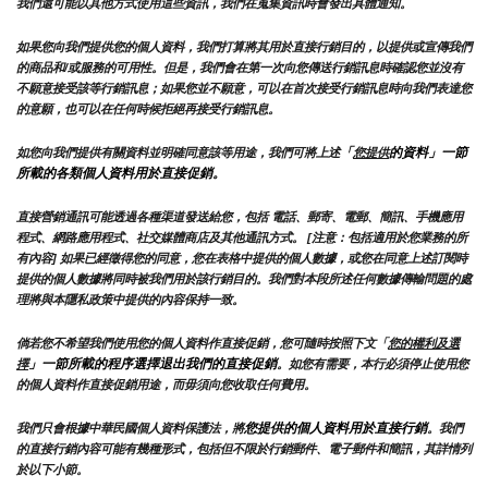
我們還可能以其他方式使用這些資訊，我們在蒐集資訊時會發出具體通知。
如果您向我們提供您的個人資料，我們打算將其用於直接行銷目的，以提供或宣傳我們
的商品和/或服務的可用性。但是，我們會在第一次向您傳送行銷訊息時確認您並沒有
不願意接受該等行銷訊息；如果您並不願意，可以在首次接受行銷訊息時向我們表達您
的意願，也可以在任何時候拒絕再接受行銷訊息。
「
的資料」一節
如您向我們提供有關資料並明確同意該等用途，我們可將上述
您提供
所載的各類個人資料用於直接促銷。
直接營銷通訊可能透過各種渠道發送給您，包括 電話、郵寄、電郵、簡訊、手機應用
程式、網路應用程式、社交媒體商店及其他通訊方式。 [注意：包括適用於您業務的所
有內容] 如果已經徵得您的同意，您在表格中提供的個人數據，或您在同意上述訂閱時
提供的個人數據將同時被我們用於該行銷目的。我們對本段所述任何數據傳輸問題的處
理將與本隱私政策中提供的內容保持一致。
倘若您不希望我們使用您的個人資料作直接促銷，您可隨時按照下文「
您的權利及選
」一節所載的程序選擇退出我們的直接促銷
擇
。如您有需要，本行必須停止使用您
的個人資料作直接促銷用途，而毋須向您收取任何費用。
您提供的個人資料用於直接行銷
我們只會根據中華民國個人資料保護法，將
。我們
的直接行銷內容可能有幾種形式，包括但不限於行銷郵件、電子郵件和簡訊，其詳情列
於以下小節。