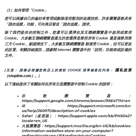
（3）如何管理「Cookie」
您可以根據自己的偏好來管理或刪除某些類別的追蹤技術。許多瀏覽器都具有
「請勿追蹤」功能，可向商店發送「請勿追蹤」 請求。
除了我們提供的控制之外，您還可以選擇在其互聯網瀏覽器中啟用或禁用
Cookie。大多數互聯網瀏覽器還允許您選擇是禁用所有 Cookie 還是僅禁用第
三方 Cookie。默認情況下，大多數互聯網瀏覽器 都接受 Cookie，但可以更改
此設置。有關詳細資訊，請參閱 Internet 瀏覽器中的「説明」功能表或設備的
文件。
隱私政策
[注意： 請務必根據您商店上的當前 COOKIE 清單檢查此列表： 
（shopline.com）。
]
以下連結提供了有關如何在所有主流瀏覽器中控制 Cookie 的說明：
谷歌瀏覽器：
https://support.google.com/chrome/answer/95647?hl=en
IE：https://support.microsoft.com/en-
us/help/260971/description-of-cookies
Safari（桌面版）：https://support.apple.com/kb/PH5042?
locale=en_US
火狐瀏覽器：https://support.mozilla.org/en-US/kb/cookies-
information-websites-store-on-your-computer?
redirectlocale=en-US&redirectslug=Cookies