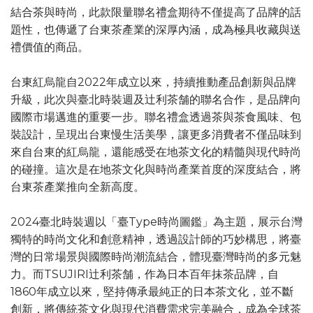
結合茶與時尚，此款限量聯名禮盒期待不僅提高了品牌的話
題性，也傳遞了台東茶產業的深厚內涵，成為極具收藏與送
禮價值的商品。
台東紅烏龍自2022年成立以來，持續推動產品創新與品牌
升級，此次與臺北時裝週及辻利茶舗的聯名合作，是品牌向
國際市場邁進的重要一步。聯名禮盒透過茶與茶食風味、包
裝設計，呈現出台東慢生活美學，讓更多消費者不僅品味到
來自台東的紅烏龍，還能感受在地茶文化的精髓與現代時尚
的碰撞。這次是在地茶文化與時尚產業首度的深度結合，將
台東茶產業推向全新高度。
2024臺北時裝週以「臺Type時尚圖鑑」為主題，展示台灣
獨特的時尚文化和創意精神，透過設計師的巧妙構思，將臺
灣的日常場景與國際時尚潮流結合，體現臺灣時尚的多元魅
力。而TSUJIRI辻利茶舗，作為日本百年抹茶品牌，自
1860年成立以來，堅持傳承最純正的日本茶文化，並不斷
創新，將傳統茶文化與現代消費需求完美融合，成為全球茶