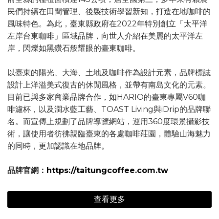
民們持續在田間管理、後製技術學習新知，打造在地咖啡的
風味特色。為此，臺東縣政府在2022年特別創立「太平洋
左岸台東咖啡」區域品牌，向世人介紹在美麗的太平洋左
岸，閃爍如黑鑽石般耀眼的臺東咖啡。
以臺東的陽光、大海、土地及咖啡作為設計元素，品牌標誌
設計上洋溢美式復古的休閒風格，並帶有南島文化的元素。
目前已與多家商業品牌合作，如HARIO的臺東專屬V60咖
啡濾杯，以及澗水藍工藝、TOAST Living與iDrip的品牌聯
名。而宣傳上規劃了品牌導覽網站，運用360度環景攝影技
術，讓使用者彷彿親臨臺東的各處咖啡莊園，體驗山海魅力
的同時，更加認識在地品牌。
品牌官網：
https://taitungcoffee.com.tw
查看更多