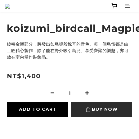
koizumi_birdcall_Magpi
旋轉金屬部分，將發出如鳥鳴般悅耳的音色。每一個鳥笛都是由
工匠精心製作，除了能在野外吸引鳥兒、享受齊聚的樂趣，亦可
放在室內當作裝飾品。
NT$1,400
ADD TO CART
BUY NOW