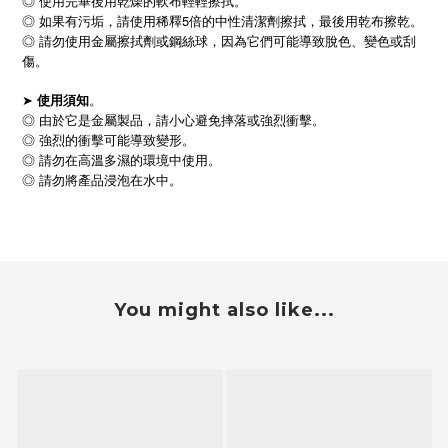
◎ 使用完畢後用乾燥的軟布輕輕擦拭。
◎ 如果有污垢，請使用稀釋5倍的中性清潔劑擦拭，最後用乾布擦乾。
◎ 請勿使用金屬擦拭劑或鋼絲球，因為它們可能導致脫色、變色或刮
傷。
➤
。
使用須知
◎ 由於它是金屬製品，請小心避免摔落或強烈衝擊。
◎ 強烈的衝擊可能導致變形。
◎ 請勿在高溫多濕的環境中使用。
◎ 請勿將產品浸泡在水中。
You might also like...