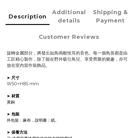
Additional
Shipping &
Description
details
Payment
Customer Reviews
旋轉金屬部分，將發出如鳥鳴般悅耳的音色。每一個鳥笛都是由
工匠精心製作，除了能在野外吸引鳥兒、享受齊聚的樂趣，亦可
放在室內當作裝飾品。
➤
尺寸
W50×H85 mm
➤
材質
黃銅
➤
包裝
外包裝：麻布，說明書：紙。
➤
保養方法