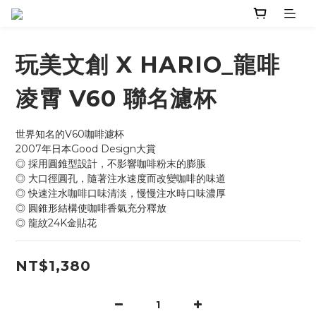
玩美文創 X HARIO_龍啡
凌霄 V60 聯名濾杯
世界知名的V60咖啡濾杯
2007年日本Good Design大賞
◎ 採用圓錐型設計，不影響咖啡粉末的膨脹
◎ 大口徑圓孔，隨著注水速度而改變咖啡的味道
◎ 快速注水咖啡口味清淡，慢慢注水時口味濃厚
◎ 圓錐形結構使咖啡香氣充分釋放
◎ 龍紋24K金貼花
NT$1,380