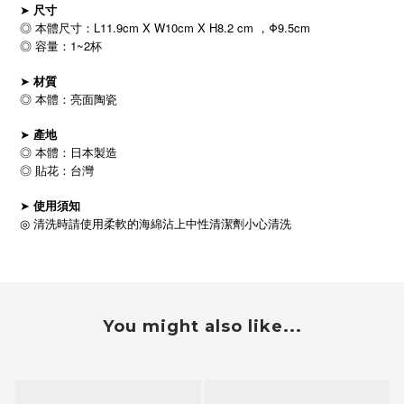
➤
尺寸
◎ 本體尺寸：L11.9cm X W10cm X H8.2 cm ，Φ9.5cm
◎ 容量：1~2杯
➤
材質
◎ 本體：亮面陶瓷
➤
產地
◎ 本體：日本製造
◎ 貼花：台灣
➤
使用須知
◎
清洗時請使用柔軟的海綿沾上中性清潔劑小心清洗
You might also like...