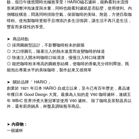
餘，假日午後悠閒時光極致享受！HARIO磁石濾杯，能夠看到水流情
形來調整沖泡速度與水量，同時也能看到濾紙是否貼壁，使用便利。內
側螺紋構造，悶蒸同時排除空氣，保留咖啡的美味。附匙，方便舀取咖
啡粉。使泡製咖啡更順手且增添許多生活情調，讓生活不再只是生活，
豐富而多樣性的享受。
➤
商品特點
◎ 採用圓錐型設計，不影響咖啡粉末的膨脹
◎ 大口徑圓孔，隨著注入的熱水速度而改變咖啡的味道
◎ 快速注入開水時咖啡口味清淡，慢慢注入時口味濃厚
◎ 能把咖啡粉末堆高的圓錐形結構，使咖啡的香氣充分得到釋放。既
能泡出專業水平的美味咖啡，製作起來又很簡單
➤
關於品牌「 HARIO 」
1921
HARIO
創業於
年日本
自成立以來，至今已有百年歷史，產品連
Good Design
V60
年獲日本
大賞。最廣為人知的是
咖啡濾杯，連續五
WBrC
V60
年
世界沖煮大賽冠軍皆使用
濾杯。
除了咖啡及茶類器具以
外，還有廚房鍋具，杯盤及調味瓶等商品。
➤
內容物：
一個濾杯