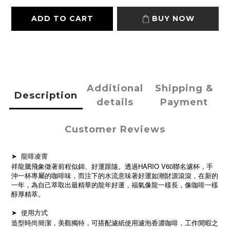
ADD TO CART
BUY NOW
Additional
Shipping &
Description
details
Payment
Customer Reviews
➤
龍啡凌霄
HARIO V60
祥龍騰飛象徵著前程似錦、好運跟隨。透過
聯名濾杯，手
沖一杯專屬的咖啡味，而注下的水流意味著好運如潮財源滾滾，在新的
一年，為自己萃取出最精華的龍年好運，福氣像龍一樣長，像咖啡一樣
醇厚精萃。
➤
使用方式
造型時尚簡潔，美觀獨特，可搭配濾紙使用濾泡香濃咖啡，工作閒暇之