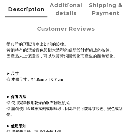
Additional
Shipping &
Description
details
Payment
Customer Reviews
從典雅的形狀演奏出幻想的旋律。
黃銅特有的澄澈音色與樹木造型的嶄新設計所組成的按鈴。
，
。
因產品未上保護漆
可以欣賞黃銅因氧化而產生的顏色變化
➤
尺寸
◎ 本體尺寸：Φ4.8cm
H6.7 cm
x
➤
保養方法
◎ 使用完畢後用乾燥的軟布輕輕擦拭。
◎ 請勿使用金屬擦拭劑或鋼絲球，因為它們可能導致脫色、變色或刮
傷。
➤
使用須知
◎ 提起產品時，請握住金屬本體。