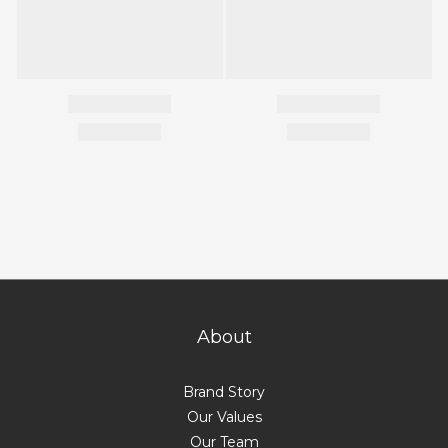
About
Brand Story
Our Values
Our Team