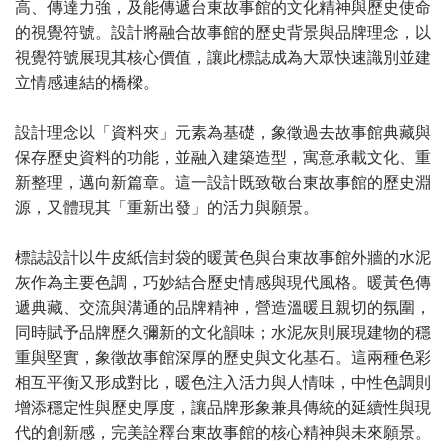
高、傳達力強，及能傳遞台東故事館的文化精神與歷史使命
的視覺符號。設計將融合故事館的歷史背景與品牌理念，以
視覺符號展現其核心價值，讓此標誌成為大眾快速識別並建
立情感連結的橋樑。
設計理念以「資料夾」元素為基礎，象徵過去故事館典藏與
保存歷史資料的功能，並融入建築造型，寓意承載文化、重
新整理，邁向新篇章。這一設計既致敬台東故事館的歷史淵
源，又體現其「重新出發」的活力與願景。
標誌設計以牛皮紙信封袋的暖黃色與台東故事館外牆的水泥
灰作為主要色調，巧妙結合歷史情感與現代風格。暖黃色傳
遞典藏、交流與溝通的品牌精神，營造溫暖且親切的氛圍，
同時賦予品牌歷久彌新的文化韻味；水泥灰則展現建物的穩
重與堅實，象徵故事館深厚的歷史與文化基石。這兩種色彩
相互平衡又形成對比，暖色注入活力與人情味，中性色調則
增添穩定性與歷史厚度，讓品牌形象兼具傳統的延續性與現
代的創新感，完美詮釋台東故事館的核心精神與未來願景。