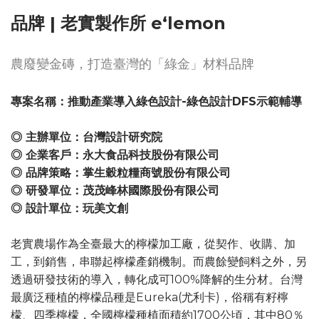
品牌 | 老實製作所 e‘lemon
農廢變金磚，打造臺灣的「綠金」材料品牌
專案名稱：推動產業導入綠色設計-綠色設計DFS示範輔導
◎ 主辦單位：台灣設計研究院
◎ 企業客戶：永大食品科技股份有限公司
◎ 品牌策略：掌生穀粒糧商號股份有限公司
◎ 研發單位：茂茂峰林國際股份有限公司
◎ 設計單位：玩美文創
老實農場作為全臺最大的檸檬加工廠，從契作、收購、加
工，到銷售，串聯起檸檬產銷機制。而農餘變飼料之外，另
透過研發技術的導入，轉化成可100%降解的生分材。台灣
最廣泛種植的檸檬品種是Eureka(尤利卡)，俗稱有籽檸
檬、四季檸檬，全國檸檬種植面積約1700公頃，其中80％