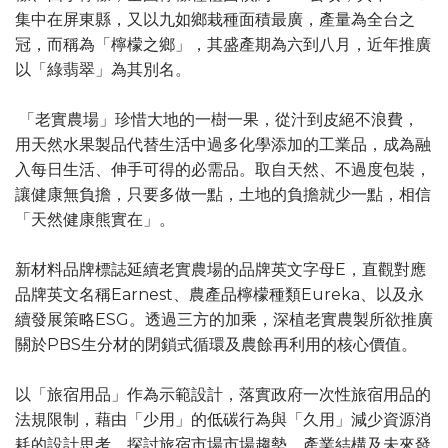
集中在屏東縣，又以九如鄉栽種面積最廣，產量為全台之
冠，而稱為「檸檬之鄉」，其盛產期為六到八月，近年推廣
以「綠翡翠」為其別名。
「老實農場」珍惜大地的一樹一果，從汁到皮絕不浪費，
用天然水果製品代替生活中過多化學添加的工業品，成為融
入每日生活、伸手可得的必需品。取自天然、不過度包裝，
讓健康無負擔，只要多做一點，土地的負擔就少一點，相信
「天然健康熊實在」。
新材料品牌標誌延續老實農場的品牌英文字母E，直觀對應
品牌英文名稱Earnest、農產品檸檬種類Eureka、以及永
續發展策略ESG。透過三方的加乘，深植老實農製所欲推廣
關於PBS生分材的閉鎖式循環及農餘再利用的核心價值。
以「旅宿用品」作為示範設計，落實政府一次性旅宿用品的
法規限制，藉由「少用」的低碳行為與「久用」減少資源消
耗的設計思考，探討旅宿市場市場趨勢、產業結構及未來發