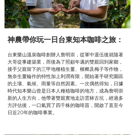
神農帶你玩一日台東知本咖啡之旅：
台東樂山溫泉咖啡創辦人詹明崇，從軍中退伍後就隨著
大哥從事建築業，而後為了照顧年邁的雙親回到家鄉，
接手父親留下的三甲地種植生薑、檳榔及梅子等作物，
無奈生薑輪作的特性加上利潤有限，開始著手研究園區
的土壤、氣候、雨量等自然因素。一次偶然得知，日據
時代知本樂山曾是日本人種植咖啡的地方，成為詹明崇
新的人生方向，他帶著雙親實地走訪雲林古坑，經過多
方評估後，一口氣買了四千株的咖啡苗，開啟了直至今
日近20年的咖啡事業。