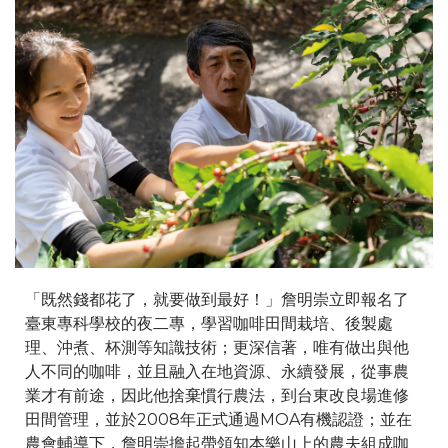
「既然錢都花了，就要做到最好！」詹明崇立即報名了
臺東專科學校的夜二專，學習咖啡田間栽培、後製處
理、沖煮、杯測等知識技術；更深信著，唯有做出與他
人不同的咖啡，並且融入在地資源、永續發展，從事農
業才有前途，因此他捨棄慣行農法，到台東改良場進修
田間管理，並於2008年正式通過MOA有機認證；並在
農會輔導下，詹明崇擔起帶領知本樂山上的農夫組成咖