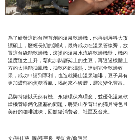
為了研發這部台灣首創的溫泉乾燥機，他再到屏科大攻
讀碩士，歷經長期的測試，最終成功在溫泉管線旁，放
置這台綠能乾燥機，滾燙的溫泉水流經乾燥機壁，機內
溫度隨之上升，藉此加熱層架上的生豆，再透過機體上
方的太陽能抽風機，抽乾內部濕熱，達到完全乾燥效
果，成功申請到專利，也造就樂山溫泉咖啡，豆子具有
更加濃郁的焦糖香氣，喝起來不酸澀，層次變化豐富。
品牌持續以天然有機、永續環保為理念，並優化溫泉乾
燥機管線鈣化阻塞的問題，將樂山孕育出的獨具特色且
美好的咖啡滋味，回饋給消費者、社區及台東。
文/張佳慈 圖/闕宇良 受訪者/詹明崇