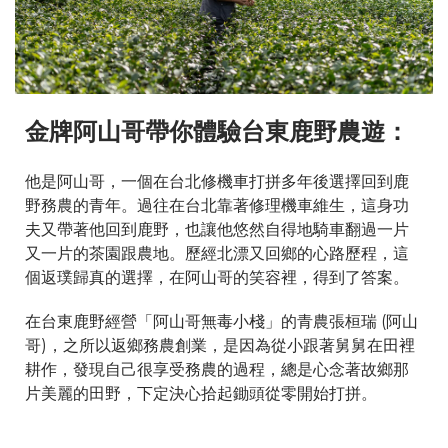
金牌阿山哥帶你體驗台東鹿野農遊：
他是阿山哥，一個在台北修機車打拼多年後選擇回到鹿
野務農的青年。過往在台北靠著修理機車維生，這身功
夫又帶著他回到鹿野，也讓他悠然自得地騎車翻過一片
又一片的茶園跟農地。歷經北漂又回鄉的心路歷程，這
個返璞歸真的選擇，在阿山哥的笑容裡，得到了答案。
在台東鹿野經營「阿山哥無毒小棧」的青農張桓瑞 (阿山
哥)，之所以返鄉務農創業，是因為從小跟著舅舅在田裡
耕作，發現自己很享受務農的過程，總是心念著故鄉那
片美麗的田野，下定決心拾起鋤頭從零開始打拼。