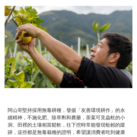
阿山哥堅持採用無毒耕種，發揚「友善環境耕作」的永
續精神，不施化肥、除草劑和農藥，茶葉可見蟲蛀的小
洞、田裡的土壤相當鬆軟，往下挖時常能發現蚯蚓的蹤
跡，這些都是無毒栽種的證明，希望讓消費者吃到健康