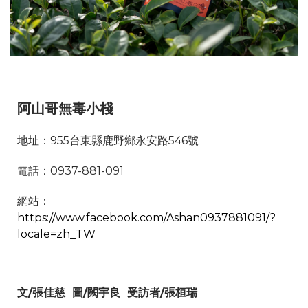
阿山哥無毒小棧
地址：955台東縣鹿野鄉永安路546號
電話：0937-881-091
網站：
https://www.facebook.com/Ashan0937881091/?
locale=zh_TW
文/張佳慈 圖/闕宇良 受訪者/張桓瑞