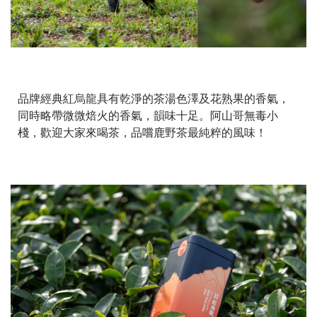
品牌經典紅烏龍具有乾淨的茶湯色澤及花熟果的香氣，
同時略帶微微焙火的香氣，韻味十足。阿山哥無毒小
棧，歡迎大家來喝茶，品嚐鹿野茶最純粹的風味！