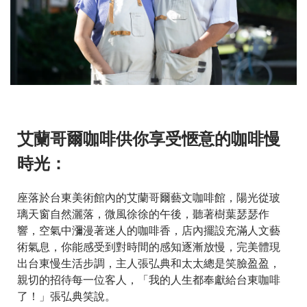
艾蘭哥爾咖啡供你享受愜意的咖啡慢
時光：
座落於台東美術館內的艾蘭哥爾藝文咖啡館，陽光從玻
璃天窗自然灑落，微風徐徐的午後，聽著樹葉瑟瑟作
響，空氣中瀰漫著迷人的咖啡香，店內擺設充滿人文藝
術氣息，你能感受到對時間的感知逐漸放慢，完美體現
出台東慢生活步調，主人張弘典和太太總是笑臉盈盈，
親切的招待每一位客人，「我的人生都奉獻給台東咖啡
了！」張弘典笑說。