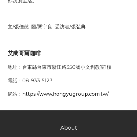
你我的生活。
文/張佳慈 圖/闕宇良 受訪者/張弘典
艾蘭哥爾咖啡
地址：台東縣台東市浙江路350號小文創教室1樓
電話：08-933-5123
網站：
https://www.hongyugroup.com.tw/
About