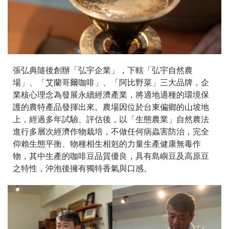
張弘典隨後創辦「弘宇企業」，下轄「弘宇自然農
場」、「艾蘭哥爾咖啡」、「阿比野菜」三大品牌，企
業核心理念為發展永續經濟產業，將適地適種的環境保
護的農特產品發揮出來。農場因位於台東偏鄉的山坡地
上，經過多年試驗、評估後，以「生態農業」自然農法
進行多層次經濟作物栽培，不做任何病蟲害防治，完全
仰賴生態平衡、物種相生相剋的力量生產健康無毒作
物，其中生產的咖啡豆品質優良，具有島嶼豆及高原豆
之特性，沖泡後擁有獨特香氣與口感。