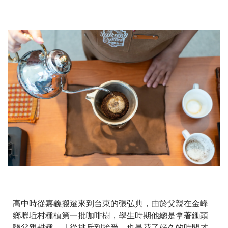
高中時從嘉義搬遷來到台東的張弘典，由於父親在金峰
鄉壢坵村種植第一批咖啡樹，學生時期他總是拿著鋤頭
隨父親耕種，「從排斥到接受，也是花了好久的時間才