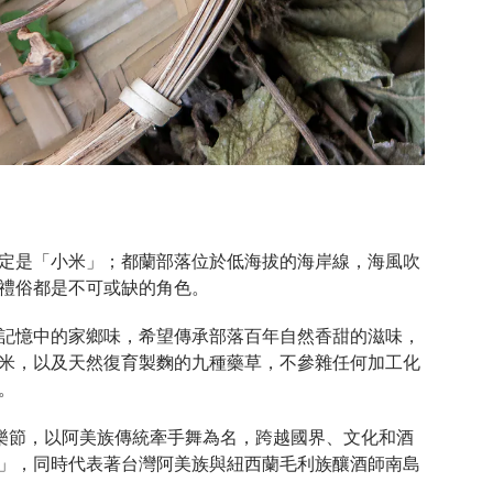
定是「小米」；都蘭部落位於低海拔的海岸線，海風吹
禮俗都是不可或缺的角色。
記憶中的家鄉味，希望傳承部落百年自然香甜的滋味，
米，以及天然復育製麴的九種藥草，不參雜任何加工化
。
樂節，以阿美族傳統牽手舞為名，跨越國界、文化和酒
牽手酒」，同時代表著台灣阿美族與紐西蘭毛利族釀酒師南島