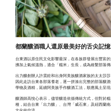
都蘭釀酒職人還原最美好的舌尖記憶
台東酒以原住民文化影響最深，在各族群發展出豐富的
拂加上氣候溫熱，適合「糯米」生長，成為維繫部落傳
出力釀創辦人許震銓和出身阿美族釀酒家族的太太莎莎
因此走訪台東各部落耆老，逐一拼湊出完整的部落釀酒
學物及酒精，延續阿美族手作釀酒工法，順應風土呈現
釀酒師高悅心表示，儘管釀造依循傳統方式，但對於糯
種，結合台東「出力釀」、台灣「威石東」及紐西蘭南島「
文化的交流。