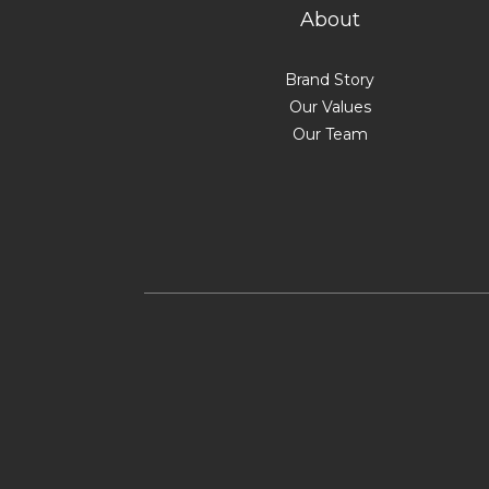
About
Brand Story
Our Values
Our Team