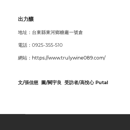
出力釀
地址：台東縣東河鄉糖廠一號倉
電話：0925-355-510
網站：
https://www.trulywine089.com/
文/張佳慈 圖/闕宇良 受訪者/高悅心 Putal