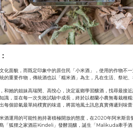
：
文化面貌，而既定印象中的原住民「小米酒」，使用的作物不一
統的重要作物，傳統酒也以「糯米酒」為主，凡在生活、祭祀、
，和她的姐妹高瑞閔、高悅心，決定返鄉學習釀酒，找尋最接近
知識，並在每一次失敗試驗中成長，終於以都蘭小農無毒栽種糯
出每個節氣最單純樸實的味道，將當地風土訊息真實傳遞到味蕾
米酒運用的可能性抱持著積極開放的態度，在2020年阿米斯音
狐狸之家酒莊Kindeli」發酵混釀，誕生「Malikuda