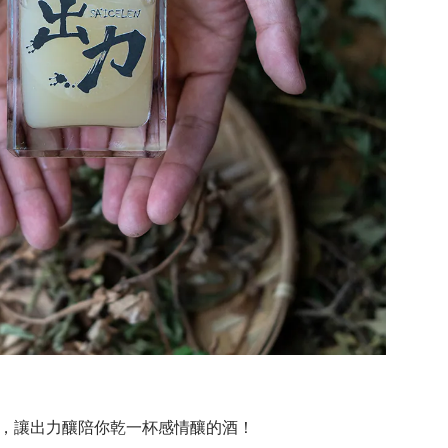
，讓出力釀陪你乾一杯感情釀的酒！